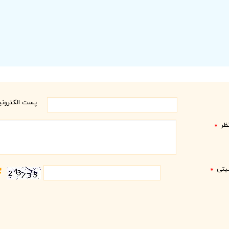
پست الکترون
ظر
*
نیتی
*