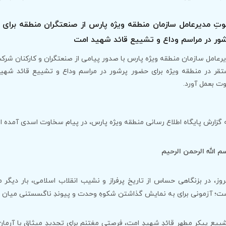
تِ مدیرعامل سازمان منطقه ویژه پارس از صنعتگران منطقه برای
ور در مراسم وداع و تشییع قائد شهید امت
رعامل سازمان منطقه ویژه پارس با صدور پیامی از صنعتگران و کارکنان شرک
قر در منطقه ویژه برای حضور پرشور در مراسم وداع و تشییع قائد شهی
ت بعمل آورد.
 گزارش پایگاه اطلاع رسانی منطقه ویژه پارس، در پیام سخاوت اسدی آمده 
م الله الرحمن الرحیم
روز، در بزنگاهی حساس از تاریخ پرفراز و نشیب انقلاب اسلامی، بار دیگر 
ت؛ آزمونی برای به نمایش گذاشتن شکوهِ وحدت و پیوندِ ناگسستنی میان ا
ییعِ پیکرِ مطهرِ قائدِ شهیدِ امت، فرصتی مغتنم برای تجدیدِ میثاق با آرمان‌ه