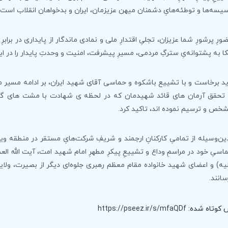
یسه‌ها و توطئه‌هایِ دشمنان میهن عزیزمان، ایران و بدخواهان انقلاب است.
ورِ پرشورِ شما عزیزان، تجلیِ اقتدارِ ملی و نمادی ماندگار از پایداری در بر
کا به پشتوانه‌یِ سترگِ مردمی، مسیرِ پیشرفت، امنیت و وحدتِ پایدار را در
ید برخاست و با تشییع باشکوه و حماسی آقای شهید ایران، بر ادامه مسیر م
 تحقق آرمان های قائد شهیدمان که در لحظه ی شهادت با مشت های گره 
خص و ترسیم نموده اند، تاکید کرد.
ین‌وسیله از تمامیِ کارکنانِ ارجمند و شریفِ شرکت‌هایِ مستقر در منطقه وی
اسیِ خود در مراسمِ وداع و تشییعِ پیکرِ مطهرِ امام شهید امت، آیت الله 
یه) و اعضای شهید خانواده مقام معظم رهبری جلوه‌ای دیگر از بصیرت، ولای
سانند.
 کوتاه شده:
https://pseez.ir/s/mfaQDf