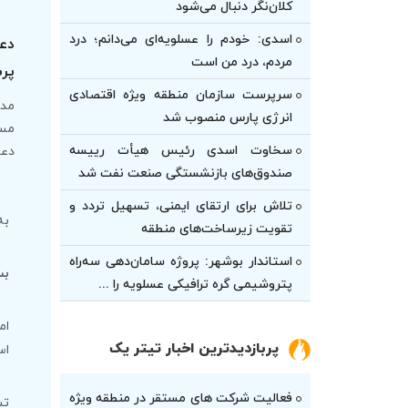
کلان‌نگر دنبال می‌شود
اسدی: خودم را عسلویه‌ای می‌دانم؛ درد
دعو
مردم، درد من است
پرش
سرپرست سازمان منطقه ویژه اقتصادی
مدی
انرژی پارس منصوب شد
مست
سخاوت اسدی رئیس هیأت‌ رییسه
دعو
صندوق‌های بازنشستگی صنعت نفت شد
تلاش برای ارتقای ایمنی، تسهیل تردد و
به
تقویت زیرساخت‌های منطقه
استاندار بوشهر: پروژه سامان‌دهی سه‌راه
بس
پتروشیمی گره ترافیکی عسلویه را ...
ام
پربازدیدترین اخبار تیتر یک
اس
فعالیت شرکت های مستقر در منطقه ویژه
تش