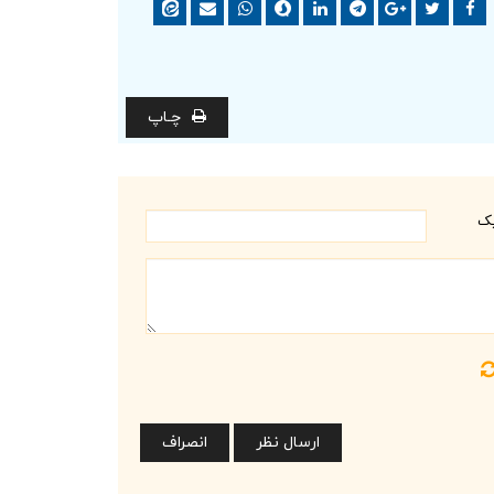
چـاپ
یک