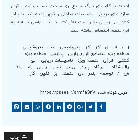
احداث پایگاه های بزرگ صنایع برای ساخت، نصب و تعمیر انواع
سازه های دریایی، تاسیسات ساحلی و تجهیزات مرتبط با بنادر
کشتیرانی زمینی به وسعت 100 هکتار در غرب اراضی منطقه به
این منظور اختصاص یافته است.
j
v
ف
ق
گاز
گاز و پتروشیمی
نفت
پتروشیمی
منطقه ویژه اقتصادی انرژی پارس
پالایش
منطقه ویژه
کشتی
انرژی
منطقه ویژه
تاسیسات دریایی
انی
پالایشگاه
نیروگاه
پلیمر
روغن
نصب
پارس
راه
لوله
ش
/
توسعه
بندر
دی
منطقه
بز
نگین
گاز
آدرس کوتاه شده:
https://pseez.ir/s/mfaQnV
چـاپ