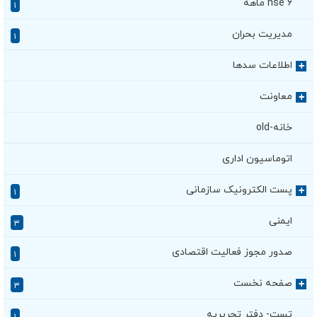
hse ۶ ماهه
۱
مدیریت بحران
۱
اطلاعات سدها
+
معاونت
+
خانه-old
اتوماسیون اداری
پست الکترونیک سازمانی
+
۱
ایمنی
۳
صدور مجوز فعالیت اقتصادی
۱
صفحه نخست
+
۳
تست- دفتر تحریریه