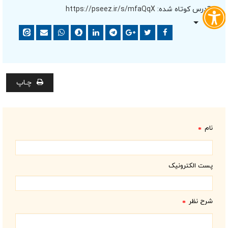
آدرس کوتاه شده:
https://pseez.ir/s/mfaQqX
چـاپ
نام
*
پست الکترونیک
شرح نظر
*