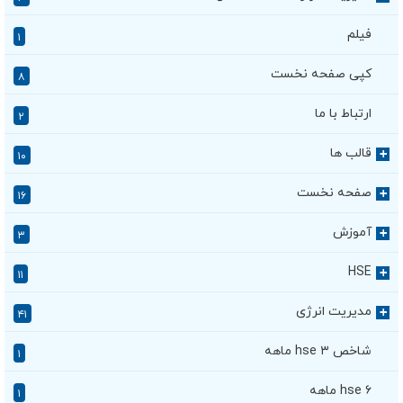
فیلم
۱
کپی صفحه نخست
۸
ارتباط با ما
۲
قالب ها
+
۱۰
صفحه نخست
+
۱۶
آموزش
+
۳
HSE
+
۱۱
مدیریت انرژی
+
۴۱
شاخص hse ۳ ماهه
۱
hse ۶ ماهه
۱