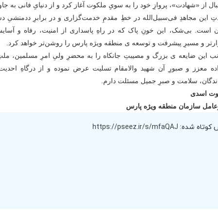
ال از «شهادت»، پروازِ خود را به سویِ ملکوت آغاز کرد و از دنیایِ فانی به جا
ِ این مجاهدِ فی‌سبیل‌الله در خطِ مقدمِ خدمت‌گزاری و در برابرِ ددمنشیِ دش
ن است. بی‌شک، این خونِ پاک که در راهِ پاسداری از امنیت، رفاه و آسایشِ
رتر و مسیرِ پیشرفت و توسعه ی منطقه ویژه پارس را روشن‌تر خواهد کرد.
انب این ضایعه ی بزرگ و مصیبتِ جانکاه را به محضرِ ولیِ امرِ مسلمین، مل
اده معزز و صبورِ آن شهید والامقام تسلیت عرض نموده و از درگاهِ احدیت
ندگان، سلامت و صبرِ جمیل مسئلت دارم.
ت اسدی
عامل سازمان منطقه ویژه پارس
 کوتاه شده:
https://pseez.ir/s/mfaQAJ