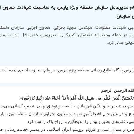
م مدیرعامل سازمان منطقه ویژه پارس به مناسبت شهادت معاون ا
 سازمان
پی شهادت مظلومانه مهندس مجید بحرانی، معاون اجرایی سازمان منطقه
س در حمله وحشیانه دشمنان آمریکایی- صهیونی، مدیرعامل این سازمان
یتی صادر کرد.
زارش پایگاه اطلاع رسانی منطقه ویژه پارس، در پیام سخاوت اسدی آمده است
لله الرحمن الرحیم
َحْسَبَنَّ الَّذِینَ قُتِلُوا فِی سَبِیلِ اللَّهِ أَمْواتاً بَلْ أَحْیاءٌ عِنْدَ رَبِّهِمْ یُرْزَقُونَ»
شهید، تندیسِ جاودانگیِ قهرمانانِ خداست و توفیقِ نهایی، نصیبِ کسانی می‌ش
تلخ و در عین حال افتخارآمیزِ شهادتِ معاون اجرایی سازمان منطقه ویژه پا
ی، قلب‌هایِ بصیر و بیدار را اندوهگین و ارواح پاک را شاد کرد.
ردارِ میدانِ عمل و فرزندِ برومندِ ایرانِ اسلامی در مسیرِ خدمت‌رسانیِ صا