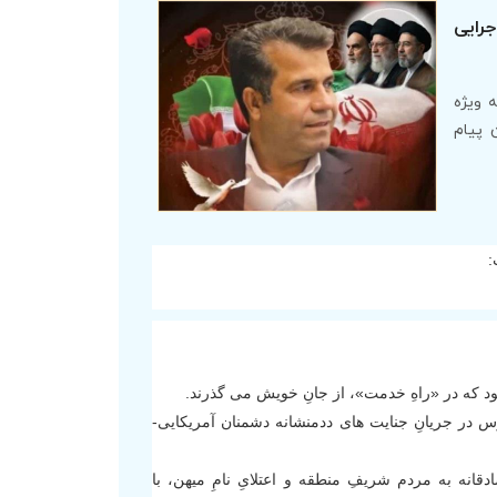
جرایی
 ویژه
 پیام
:
ود که در «راهِ خدمت»، از جانِ خویش می گذرند.
رس در جریانِ جنایت های ددمنشانه دشمنان آمریکایی-
دقانه به مردم شریفِ منطقه و اعتلایِ نامِ میهن، با