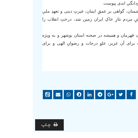
ودانگیِ ابدی پیوست.
منان، گواهی بر عمقِ ایمان، غیرتِ دینی و تعهدِ ملیِ
 مردم نثارِ خاکِ ایران زمین شد، درختِ انقلاب را
تِ قهرمان و همیشه در صحنه استان بوشهر و به ویژه
 برای آن عزیز، علوِ درجات و رضوانِ الهی و برای
چـاپ