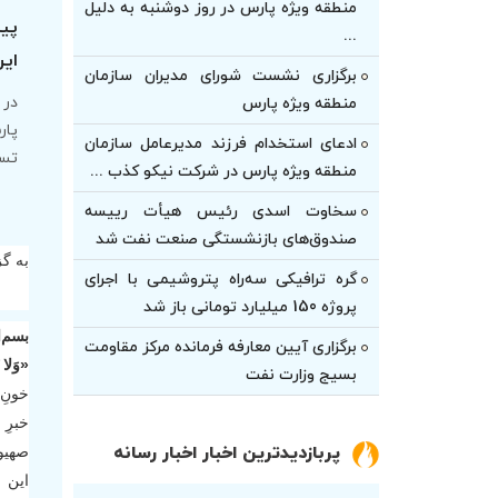
منطقه ویژه پارس در روز دوشنبه به دلیل
پیا
...
این
برگزاری نشست شورای مدیران سازمان
در 
منطقه ویژه پارس
پار
ادعای استخدام فرزند مدیرعامل سازمان
تسل
منطقه ویژه پارس در شرکت نیکو کذب ...
سخاوت اسدی رئیس هیأت‌ رییسه
صندوق‌های بازنشستگی صنعت نفت شد
به گ
گره ترافیکی سه‌راه پتروشیمی با اجرای
پروژه 150 میلیارد تومانی باز شد
بسم‌ا
برگزاری آیین معارفه فرمانده مرکز مقاومت
«وَلا ت
بسیج وزارت نفت
خونِ 
خبرِ 
پربازدیدترین اخبار اخبار رسانه
صهیون
این س