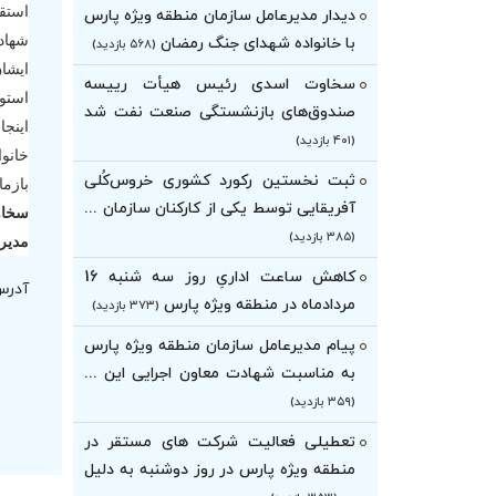
استقب
دیدار مدیرعامل سازمان منطقه ویژه پارس
شهادت
با خانواده شهدای جنگ رمضان
(۵۶۸ بازدید)
ایشا
سخاوت اسدی رئیس هیأت‌ رییسه
استوا
صندوق‌های بازنشستگی صنعت نفت شد
اینج
(۴۰۱ بازدید)
خانو
ثبت نخستین رکورد کشوری خروس‌کُلی
بازما
آفریقایی توسط یکی از کارکنان سازمان ...
سخاو
(۳۸۵ بازدید)
مدیر
کاهش ساعت اداریِ روز سه شنبه 16
آدرس
مردادماه در منطقه ویژه پارس
(۳۷۳ بازدید)
پیام مدیرعامل سازمان منطقه ویژه پارس
به مناسبت شهادت معاون اجرایی این ...
(۳۵۹ بازدید)
تعطیلی فعالیت شرکت های مستقر در
منطقه ویژه پارس در روز دوشنبه به دلیل