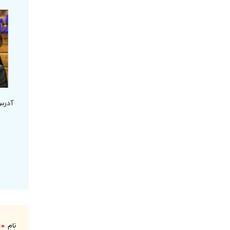
آدرس
نام
*