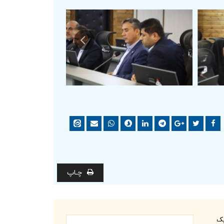
چـاپ
یک