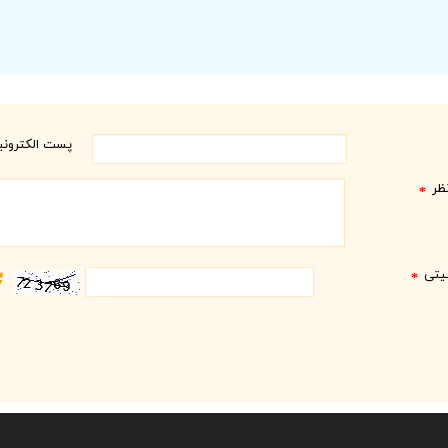
پست الکترون
ظر
*
نیتی
*