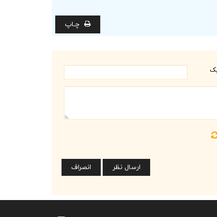
چـاپ
یک