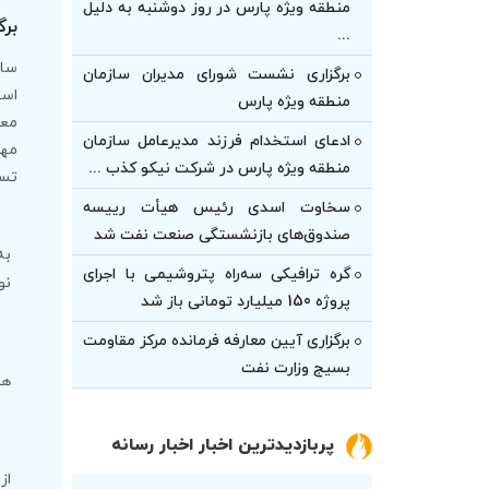
منطقه ویژه پارس در روز دوشنبه به دلیل
برگ
...
ساز
برگزاری نشست شورای مدیران سازمان
است
منطقه ویژه پارس
معظ
ادعای استخدام فرزند مدیرعامل سازمان
مها
منطقه ویژه پارس در شرکت نیکو کذب ...
تسک
سخاوت اسدی رئیس هیأت‌ رییسه
صندوق‌های بازنشستگی صنعت نفت شد
به
گره ترافیکی سه‌راه پتروشیمی با اجرای
نو
پروژه 150 میلیارد تومانی باز شد
برگزاری آیین معارفه فرمانده مرکز مقاومت
بسیج وزارت نفت
هم
پربازدیدترین اخبار اخبار رسانه
از