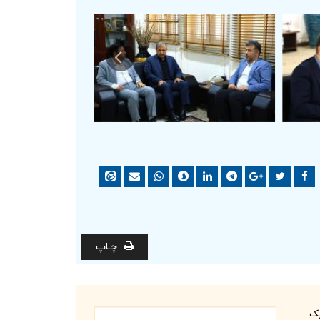
چـاپ
یک