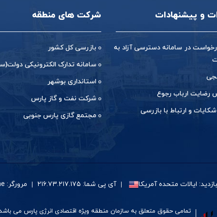
ات و پیشنهادات
شرکت های منطقه
خواست در سامانه دسترسی آزاد به
بازرسی کل کشور
ت
سامانه تدارک الکترونیکی دولت(ست
جی
استانداری بوشهر
رضایت ارباب رجوع
شرکت نفت و گاز پارس
شکایات و ارتباط با بازرسی
مجتمع گازی پارس جنوبی
زدید: ایالات متحده آمریکا
آی پی شما: ۲۱۶.۷۳.۲۱۷.۱۷۵
مرورگر: Google Chrome
تمامی حقوق متعلق به سازمان منطقه ویژه اقتصادی انرژی پارس می باشد.