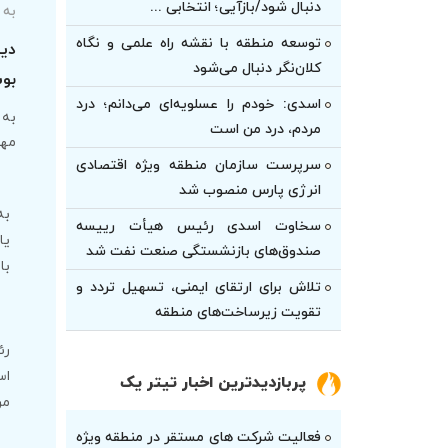
دنبال شود/بازآیی؛ انتخابی ...
به 
توسعه منطقه با نقشه راه علمی و نگاه
دید
کلان‌نگر دنبال می‌شود
بو
اسدی: خودم را عسلویه‌ای می‌دانم؛ درد
به 
مردم، درد من است
مهد
سرپرست سازمان منطقه ویژه اقتصادی
انرژی پارس منصوب شد
به
سخاوت اسدی رئیس هیأت‌ رییسه
یا
صندوق‌های بازنشستگی صنعت نفت شد
با
تلاش برای ارتقای ایمنی، تسهیل تردد و
تقویت زیرساخت‌های منطقه
رئ
اس
پربازدیدترین اخبار تیتر یک
مر
فعالیت شرکت های مستقر در منطقه ویژه