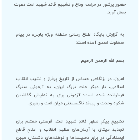
حضور پرشور در مراسم وداع و تشییع قائد شهید امت دعوت
بعمل آورد.
به گزارش پایگاه اطلاع رسانی منطقه ویژه پارس، در پیام
سخاوت اسدی آمده است:
بسم الله الرحمن الرحیم
امروز، در بزنگاهی حساس از تاریخ پرفراز و نشیب انقلاب
اسلامی، بار دیگر ملت بزرگ ایران، به آزمونی سترگ
فراخوانده شده است؛ آزمونی برای به نمایش گذاشتن
شکوهِ وحدت و پیوندِ ناگسستنی میان امت و رهبری.
تشییعِ پیکرِ مطهرِ قائدِ شهیدِ امت، فرصتی مغتنم برای
تجدیدِ میثاق با آرمان‌های عظیم انقلاب و اعلامِ قاطعِ
ایستادگی در برابرِ دسیسه‌ها و توطئه‌هایِ دشمنان میهن