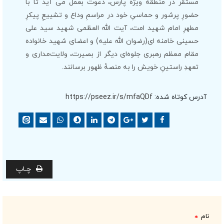
مستقر در منطقه ویژه پارس، دعوت بعمل می آید تا با
حضورِ پرشور و حماسیِ خود در مراسمِ وداع و تشییعِ پیکرِ
مطهرِ امام شهید امت، آیت الله العظمی شهید سید علی
حسینی خامنه ای(رضوان الله علیه) و اعضای شهید خانواده
مقام معظم رهبری جلوه‌ای دیگر از بصیرت، ولایت‌مداری و
تعهدِ راستینِ خویش را به منصهٔ ظهور برسانند.
آدرس کوتاه شده:
https://pseez.ir/s/mfaQDf
چـاپ
نام
*