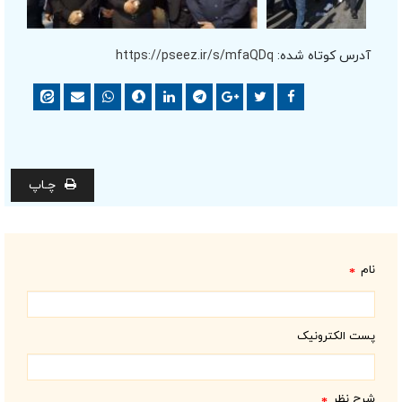
آدرس کوتاه شده:
https://pseez.ir/s/mfaQDq
چـاپ
نام
*
پست الکترونیک
شرح نظر