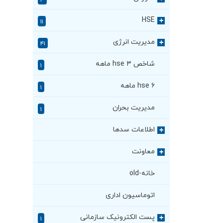
۳
HSE
+
۱۱
مدیریت انرژی
+
۴۱
شاخص hse ۳ ماهه
۱
hse ۶ ماهه
۱
مدیریت بحران
۱
اطلاعات سدها
+
معاونت
+
خانه-old
اتوماسیون اداری
پست الکترونیک سازمانی
+
۱