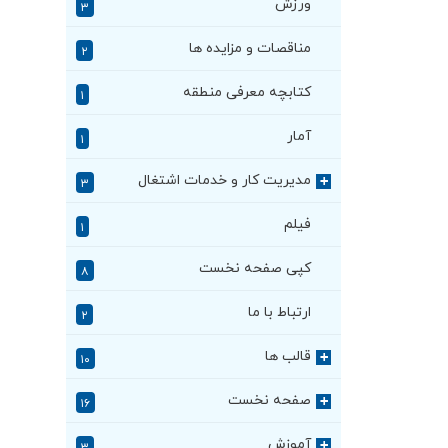
ورزش
۳
مناقصات و مزایده ها
۲
کتابچه معرفی منطقه
۱
آمار
۱
مدیریت کار و خدمات اشتغال
+
۳
فیلم
۱
کپی صفحه نخست
۸
ارتباط با ما
۲
قالب ها
+
۱۰
صفحه نخست
+
۱۶
آموزش
+