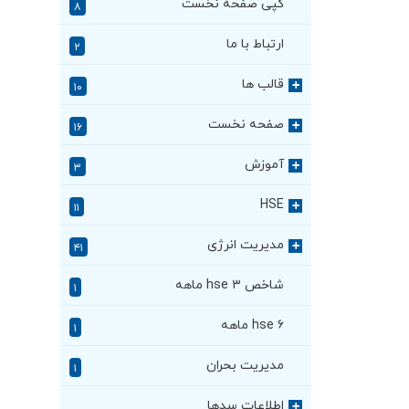
کپی صفحه نخست
۸
ارتباط با ما
۲
قالب ها
+
۱۰
صفحه نخست
+
۱۶
آموزش
+
۳
HSE
+
۱۱
مدیریت انرژی
+
۴۱
شاخص hse ۳ ماهه
۱
hse ۶ ماهه
۱
مدیریت بحران
۱
اطلاعات سدها
+