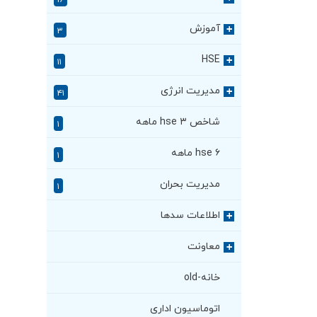
۱۶
آموزش
+
۳
HSE
+
۱۱
مدیریت انرژی
+
۴۱
شاخص hse ۳ ماهه
۱
hse ۶ ماهه
۱
مدیریت بحران
۱
اطلاعات سدها
+
معاونت
+
خانه-old
اتوماسیون اداری