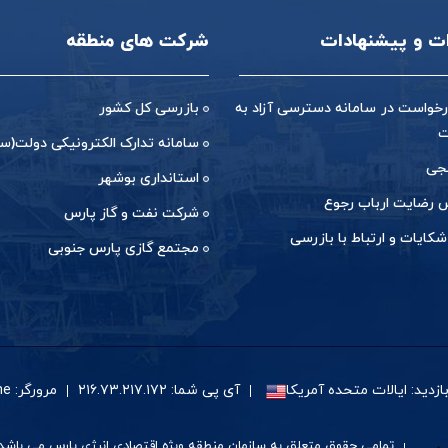
ات و پیشنهادات
شرکت های منطقه
خواست در سامانه دسترسی آزاد به
بازرسی کل کشور
ت
سامانه تدارک الکترونیکی دولت(ست
جی
استانداری بوشهر
رضایت ارباب رجوع
شرکت نفت و گاز پارس
شکایات و ارتباط با بازرسی
مجتمع گازی پارس جنوبی
زدید: ایالات متحده آمریکا
آی پی شما: ۲۱۶.۷۳.۲۱۷.۱۷۲
مرورگر: Google Chrome
تمامی حقوق متعلق به سازمان منطقه ویژه اقتصادی انرژی پارس می باشد.