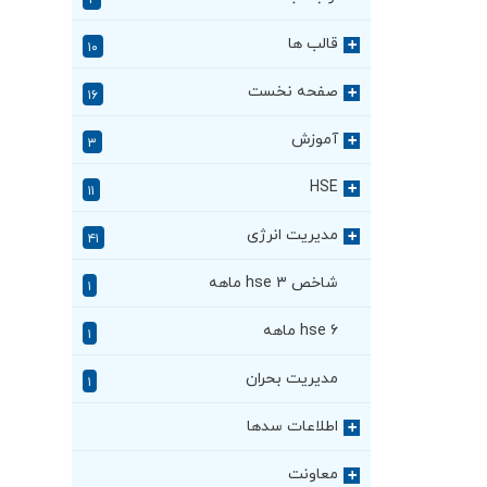
۲
قالب ها
+
۱۰
صفحه نخست
+
۱۶
آموزش
+
۳
HSE
+
۱۱
مدیریت انرژی
+
۴۱
شاخص hse ۳ ماهه
۱
hse ۶ ماهه
۱
مدیریت بحران
۱
اطلاعات سدها
+
معاونت
+