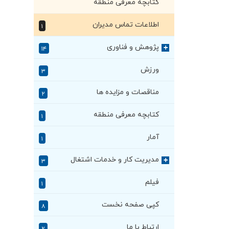
کتابچه معرفی منطقه
اطلاعات تماس مدیران
۱
پژوهش و فناوری
+
۱۴
ورزش
۳
مناقصات و مزایده ها
۲
کتابچه معرفی منطقه
۱
آمار
۱
مدیریت کار و خدمات اشتغال
+
۳
فیلم
۱
کپی صفحه نخست
۸
ارتباط با ما