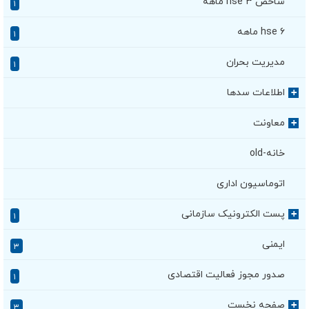
شاخص hse ۳ ماهه
۱
hse ۶ ماهه
۱
مدیریت بحران
۱
اطلاعات سدها
+
معاونت
+
خانه-old
اتوماسیون اداری
پست الکترونیک سازمانی
+
۱
ایمنی
۳
صدور مجوز فعالیت اقتصادی
۱
صفحه نخست
+
۳