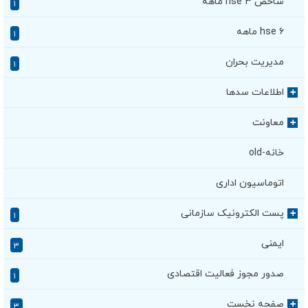
شاخص hse ۳ ماهه
۱
hse ۶ ماهه
۱
مدیریت بحران
۱
اطلاعات سدها
+
معاونت
+
خانه-old
اتوماسیون اداری
پست الکترونیک سازمانی
+
۱
ایمنی
۳
صدور مجوز فعالیت اقتصادی
۱
صفحه نخست
+
۳