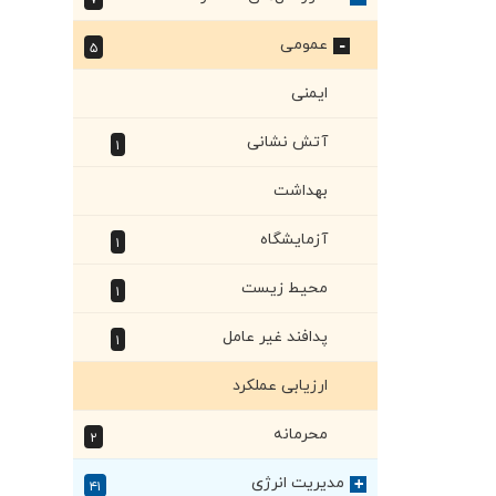
۷
+
عمومی
۵
+
ایمنی
آتش نشانی
۱
بهداشت
آزمایشگاه
۱
محیط زیست
۱
پدافند غیر عامل
۱
ارزیابی عملکرد
محرمانه
۲
مدیریت انرژی
+
۴۱