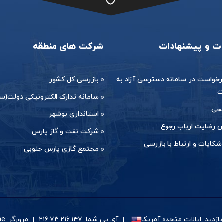
ات و پیشنهادات
شرکت های منطقه
خواست در سامانه دسترسی آزاد به
بازرسی کل کشور
ت
سامانه تدارک الکترونیکی دولت(ست
جی
استانداری بوشهر
رضایت ارباب رجوع
شرکت نفت و گاز پارس
شکایات و ارتباط با بازرسی
مجتمع گازی پارس جنوبی
زدید: ایالات متحده آمریکا
آی پی شما: ۲۱۶.۷۳.۲۱۶.۱۴۷
مرورگر: Google Chrome