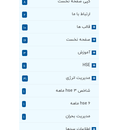
کپی صفحه نخست
۸
ارتباط با ما
۲
قالب ها
+
۱۰
صفحه نخست
+
۱۶
آموزش
+
۳
HSE
+
۱۱
مدیریت انرژی
+
۴۱
شاخص hse ۳ ماهه
۱
hse ۶ ماهه
۱
مدیریت بحران
۱
اطلاعات سدها
+