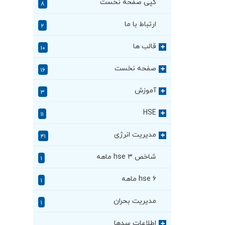
کپی صفحه نخست
۸
ارتباط با ما
۲
قالب ها
+
۱۰
صفحه نخست
+
۱۶
آموزش
+
۳
HSE
+
۱۱
مدیریت انرژی
+
۴۱
شاخص hse ۳ ماهه
۱
hse ۶ ماهه
۱
مدیریت بحران
۱
اطلاعات سدها
+