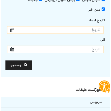
عنوان (تیتر)
پیش عنوان (روتیتر)
چکیده
متن خبر
تاریخ ایجاد
الی
جستجو
فهرست طبقات
سرویس