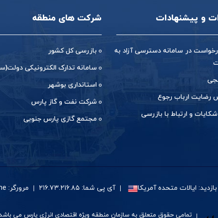
ات و پیشنهادات
شرکت های منطقه
خواست در سامانه دسترسی آزاد به
بازرسی کل کشور
ت
سامانه تدارک الکترونیکی دولت(ست
جی
استانداری بوشهر
رضایت ارباب رجوع
شرکت نفت و گاز پارس
شکایات و ارتباط با بازرسی
مجتمع گازی پارس جنوبی
زدید: ایالات متحده آمریکا
آی پی شما: ۲۱۶.۷۳.۲۱۶.۸۵
مرورگر: Google Chrome
تمامی حقوق متعلق به سازمان منطقه ویژه اقتصادی انرژی پارس می باشد.